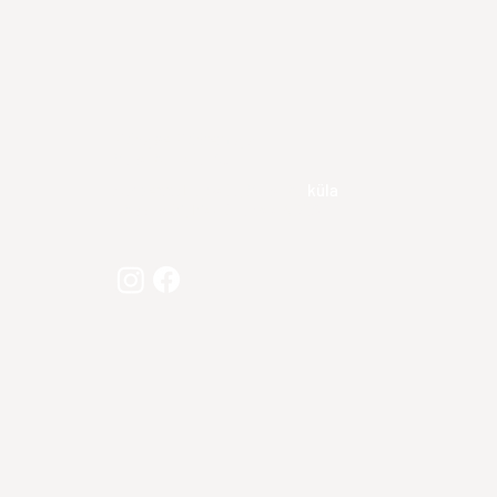
Pühajõe Puhkemaja
Pühajõe Talu OÜ
Aadress:
Lepsalu, Pühajõe
küla
Jõhvi vald, Ida-Virumaa 41716