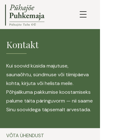
Kontakt
Kui soovid küsida majutuse,
saunaõhtu, sündmuse või tiimipäeva
kohta, kirjuta või helista meile.
Põhjalikuma pakkumise koostamiseks
palume täita päringuvorm — nii saame
Sinu soovidega täpsemalt arvestada.
VÕTA ÜHENDUST