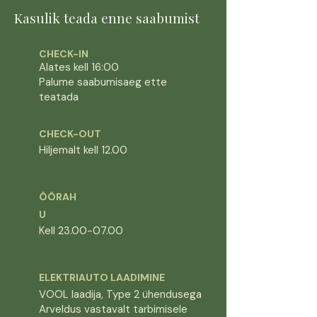
Kasulik teada enne saabumist
CHECK-IN
Alates kell 16:00
Palume saabumisaeg ette
teatada
CHECK-OUT
Hiljemalt kell 12.00
ÖÖRAH
U
Kell
23.00-07.00
ELEKTRIAUTO LAADIMINE
VOOL laadija, Type 2 ühendusega
Arveldus vastavalt tarbimisele