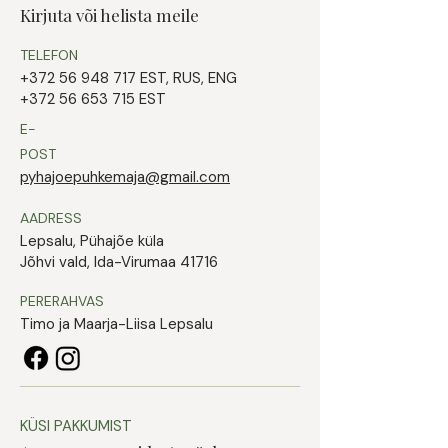
Kirjuta või helista meile
TELEFON
+372 56 948 717
EST, RUS, ENG
+372 56 653 715 EST
E-
POST
pyhajoepuhkemaja@gmail.com
AADRESS
Lepsalu, Pühajõe küla
Jõhvi vald, Ida-Virumaa 41716
PERERAHVAS
Timo ja Maarja-Liisa Lepsalu
KÜSI PAKKUMIST